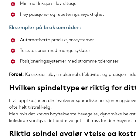
Minimal friksjon – lav slitasje
Høy posisjons- og repeteringsnøyaktighet
Eksempler på bruksområder:
Automatiserte produksjonssystemer
Teststasjoner med mange sykluser
Posisjoneringssystemer med stramme toleranser
Fordel:
Kuleskruer tilbyr maksimal effektivitet og presisjon – i
Hvilken spindeltype er riktig for d
Hvis applikasjonen din involverer sporadiske posisjoneringsbe
ofte helt tilstrekkelig.
Men hvis det kreves høyfrekvente bevegelse, dynamiske belastni
kuleskrue vanligvis det bedre valget – til tross for den høyere 
Riktig spindel avgjør ytelse og kost