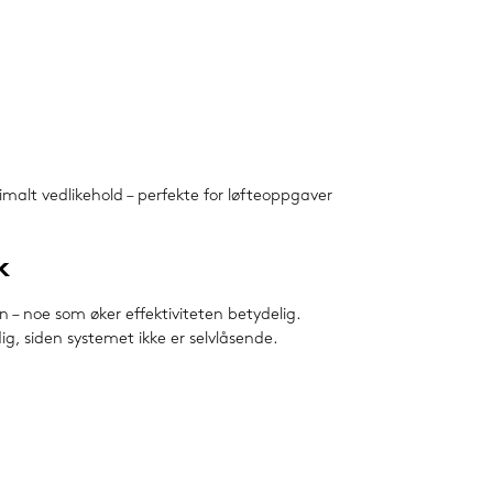
nimalt vedlikehold – perfekte for løfteoppgaver
k
 – noe som øker effektiviteten betydelig.
g, siden systemet ikke er selvlåsende.