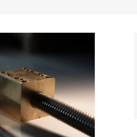
Maskinføtter
Tannremsdrifter
Splineaksler og muffer
Trapesgjengede skruer og muttere