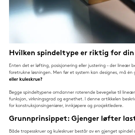
Hvilken spindeltype er riktig for di
Enten det er løfting, posisjonering eller justering – der lineær
foretrukne løsningen. Men før et system kan designes, må én
eller kuleskrue?
Begge spindeltypene omdanner roterende bevegelse til lineær b
funksjon, virkningsgrad og egnethet. I denne artikkelen beskriver
for konstruksjonsingeniører, innkjøpere og prosjektledere.
Grunnprinsippet: Gjenger løfter las
Både trapesskruer og kuleskruer består av en gjenget spindel 