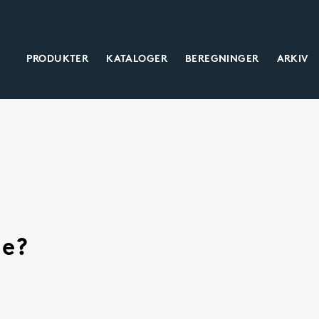
PRODUKTER
KATALOGER
BEREGNINGER
ARKIV
Maskindeler
Skruejekker
Akselkoblinger
Klassisk
Vibrasjonsdempere
Heavy duty
Industristøtdempere
Servodrevede
Tannhjul
Spesial
ue?
Tannstenger
Måletannstenger & hjul