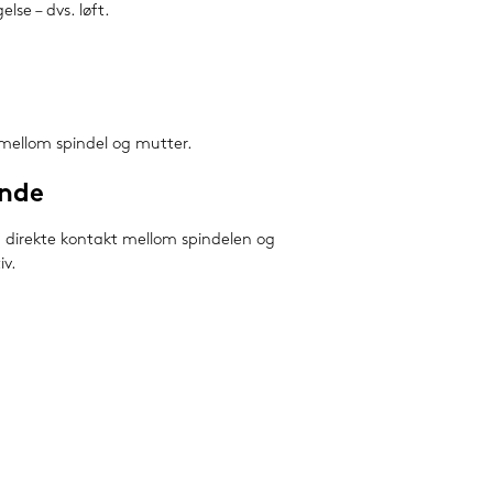
lse – dvs. løft.
 mellom spindel og mutter.
ende
a direkte kontakt mellom spindelen og
iv.