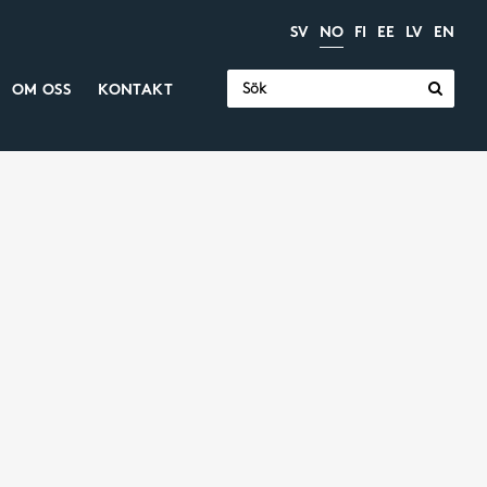
SV
NO
FI
EE
LV
EN
Søk
OM OSS
KONTAKT
etter:
Elektriske
Motorer og gir
aktuatorer
Gir
Industrielle aktuatorer
Motorer
Elektriske sylindre