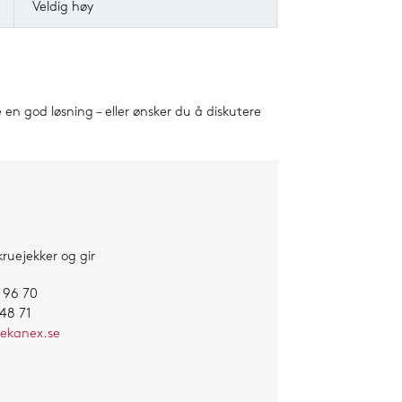
Veldig høy
 god løsning – eller ønsker du å diskutere
ruejekker og gir
 96 70
48 71
ekanex.se