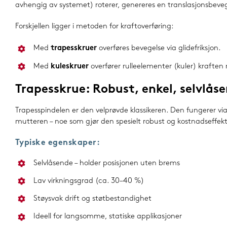
avhengig av systemet) roterer, genereres en translasjonsbevege
Forskjellen ligger i metoden for kraftoverføring:
Med
trapesskruer
overføres bevegelse via glidefriksjon.
Med
kuleskruer
overfører rulleelementer (kuler) kraften
Trapesskrue: Robust, enkel, selvlås
Trapesspindelen er den velprøvde klassikeren. Den fungerer vi
mutteren – noe som gjør den spesielt robust og kostnadseffekt
Typiske egenskaper:
Selvlåsende – holder posisjonen uten brems
Lav virkningsgrad (ca. 30–40 %)
Støysvak drift og støtbestandighet
Ideell for langsomme, statiske applikasjoner