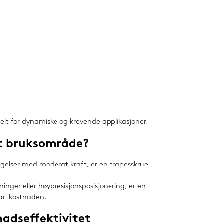
deelt for dynamiske og krevende applikasjoner.
itt bruksområde?
vegelser med moderat kraft, er en trapesskrue
nger eller høypresisjonsposisjonering, er en
startkostnaden.
nadseffektivitet