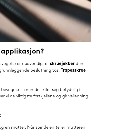
n applikasjon?
 bevegelse er nødvendig, er
skruejekker
den
 grunnleggende beslutning tas:
Trapesskrue
evegelse – men de skiller seg betydelig i
 vi de viktigste forskjellene og gir veiledning
t
og en mutter. Når spindelen (eller mutteren,