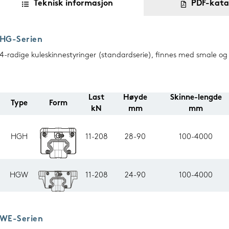
Teknisk informasjon
PDF-kata
HG-Serien
4-radige kuleskinnestyringer (standardserie), finnes med smale og
Last
Høyde
Skinne-lengde
Type
Form
kN
mm
mm
HGH
11-208
28-90
100-4000
HGW
11-208
24-90
100-4000
WE-Serien