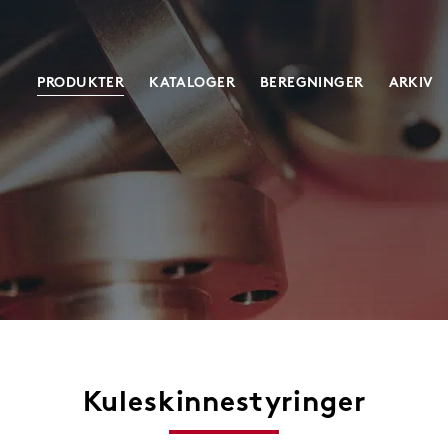
PRODUKTER
KATALOGER
BEREGNINGER
ARKIV
Maskindeler
Skruejekker
Akselkoblinger
Klassisk
Vibrasjonsdempere
Heavy duty
Industristøtdempere
Servodrevede
Tannhjul
Spesial
Tannstenger
Kuleskinnestyringer
Måletannstenger & hjul