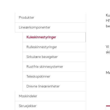
Ku
Produkter
HI
be
Lineærkomponenter
Kuleskinnestyringer
Vi
Rulleskinnestyringer
sk
Sirkulære bevegelser
Rustfrie skinnesystemer
Me
Teleskopskinner
Drevne lineærenheter
Maskindeler
Skruejekker