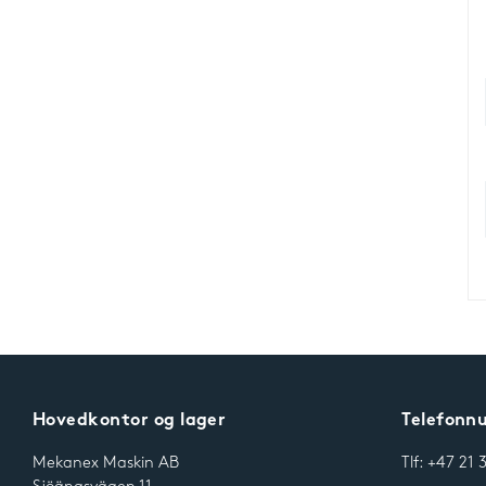
Hovedkontor og lager
Telefon
Mekanex Maskin AB
Tlf: +47 21 