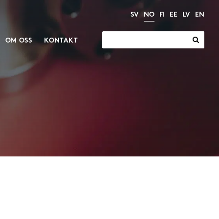
SV
NO
FI
EE
LV
EN
Søk
OM OSS
KONTAKT
etter:
Elektriske
Motorer og gir
aktuatorer
Gir
Industrielle aktuatorer
Motorer
Elektriske sylindre