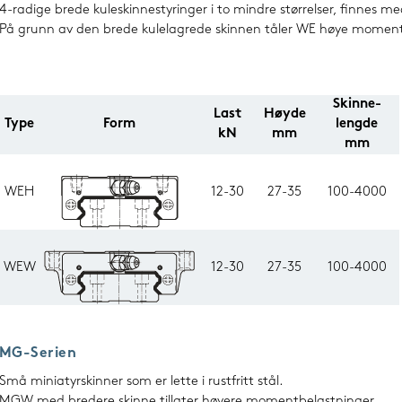
4-radige brede kuleskinnestyringer i to mindre størrelser, finnes m
På grunn av den brede kulelagrede skinnen tåler WE høye momenter 
Skinne-
Last
Høyde
Type
Form
lengde
kN
mm
mm
WEH
12-30
27-35
100-4000
WEW
12-30
27-35
100-4000
MG-Serien
Små miniatyrskinner som er lette i rustfritt stål.
MGW med bredere skinne tillater høyere momentbelastninger.