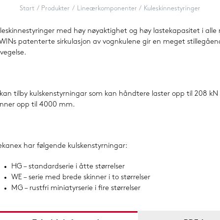
Maskinføtter
Start
Produkter
Lineærkomponenter
Kuleskinnestyringer
Tannremsdrifter
leskinnestyringer med høy nøyaktighet og høy lastekapasitet i alle 
WINs patenterte sirkulasjon av vognkulene gir en meget stillegåe
vegelse.
Splineaksler og muffer
Trapesgjengede skruer og muttere
 kan tilby kulskenstyrningar som kan håndtere laster opp til 208 kN
inner opp til 4000 mm.
kanex har følgende kulskenstyrningar:
HG – standardserie i åtte størrelser
WE – serie med brede skinner i to størrelser
MG – rustfri miniatyrserie i fire størrelser