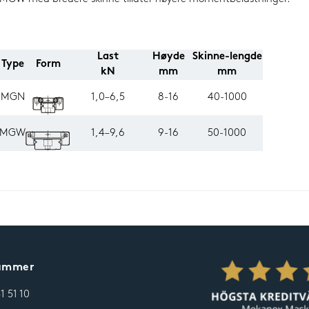
Last
Høyde
Skinne-lengde
Type
Form
kN
mm
mm
MGN
1,0–6,5
8-16
40-1000
MGW
1,4–9,6
9-16
50-1000
nummer
31 51 10