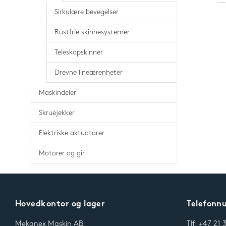
Sirkulære bevegelser
Rustfrie skinnesystemer
Teleskopskinner
Drevne lineærenheter
Maskindeler
Skruejekker
Elektriske aktuatorer
Motorer og gir
Hovedkontor og lager
Telefon
Mekanex Maskin AB
Tlf: +47 21 