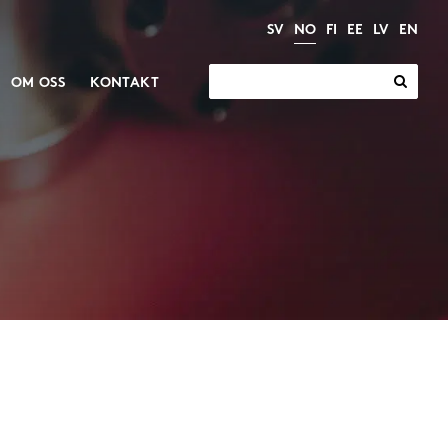
SV
NO
FI
EE
LV
EN
Søk
OM OSS
KONTAKT
etter:
Elektriske
Motorer og gir
aktuatorer
Gir
Industrielle aktuatorer
Motorer
Elektriske sylindre