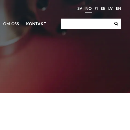
SV
NO
FI
EE
LV
EN
Søk
OM OSS
KONTAKT
etter:
Elektriske
Motorer og gir
aktuatorer
Gir
Industrielle aktuatorer
Motorer
Elektriske sylindre