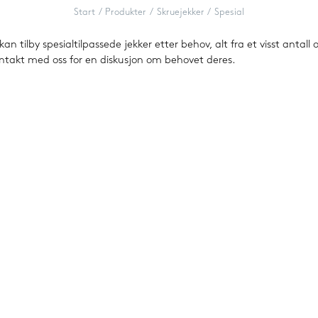
Maskinføtter
Start
Produkter
Skruejekker
Spesial
Tannremsdrifter
 kan tilby spesialtilpassede jekker etter behov, alt fra et visst antall
ntakt med oss for en diskusjon om behovet deres.
Splineaksler og muffer
Trapesgjengede skruer og muttere