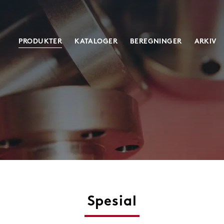
PRODUKTER
KATALOGER
BEREGNINGER
ARKIV
Maskindeler
Skruejekker
Akselkoblinger
Klassisk
Vibrasjonsdempere
Heavy duty
Industristøtdempere
Servodrevede
Tannhjul
Spesial
Tannstenger
Spesial
Måletannstenger & hjul