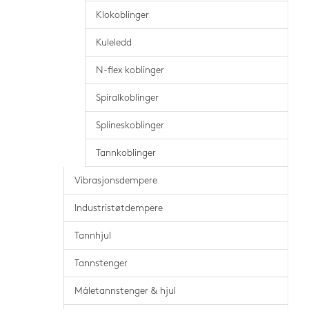
Klokoblinger
Kuleledd
N-flex koblinger
Spiralkoblinger
Splineskoblinger
Tannkoblinger
Vibrasjonsdempere
Industristøtdempere
Tannhjul
Tannstenger
Måletannstenger & hjul