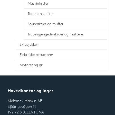
Maskinføtter
Tannremsdrifter
Splineaksler og muffer
Trapesgjengede skruer og muttere
Skruejekker
Elektriske aktuatorer
Motorer og gir
Hovedkontor og lager
Mekanex Maskin AB
Sjöängsvägen 11
192 72 SOLLENTUNA