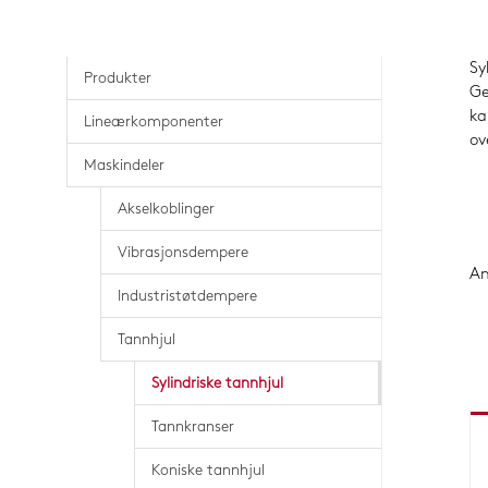
Sy
Produkter
Ge
ka
Lineærkomponenter
ov
Maskindeler
Akselkoblinger
Vibrasjonsdempere
An
Industristøtdempere
Tannhjul
Sylindriske tannhjul
Tannkranser
Koniske tannhjul