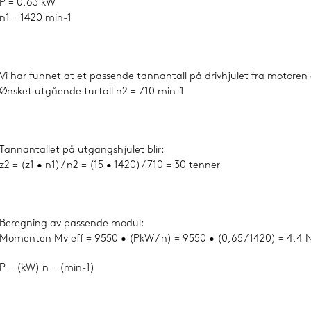
P = 0,63 kW
n1 = 1420 min-1
Vi har funnet at et passende tannantall på drivhjulet fra motoren 
Ønsket utgående turtall n2 = 710 min-1
Tannantallet på utgangshjulet blir:
z2 = (z1 • n1) / n2 = (15 • 1420) / 710 = 30 tenner
Beregning av passende modul:
Momenten Mv eff = 9550 • (PkW / n) = 9550 • (0,65 / 1420) = 4,4
P = (kW) n = (min-1)