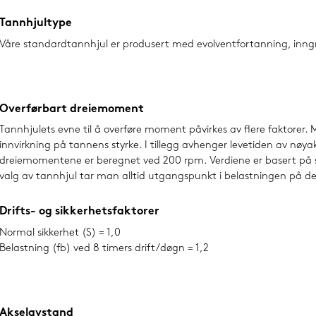
Tannhjultype
Våre standardtannhjul er produsert med evolventfortanning, inngr
Overførbart dreiemoment
Tannhjulets evne til å overføre moment påvirkes av flere faktore
innvirkning på tannens styrke. I tillegg avhenger levetiden av nø
dreiemomentene er beregnet ved 200 rpm. Verdiene er basert på sik
valg av tannhjul tar man alltid utgangspunkt i belastningen på det l
Drifts- og sikkerhetsfaktorer
Normal sikkerhet (S) = 1,0
Belastning (fb) ved 8 timers drift/døgn = 1,2
Akselavstand