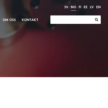
SV
NO
FI
EE
LV
EN
Søk
OM OSS
KONTAKT
etter:
Elektriske
Motorer og gir
aktuatorer
Gir
Industrielle aktuatorer
Motorer
Elektriske sylindre