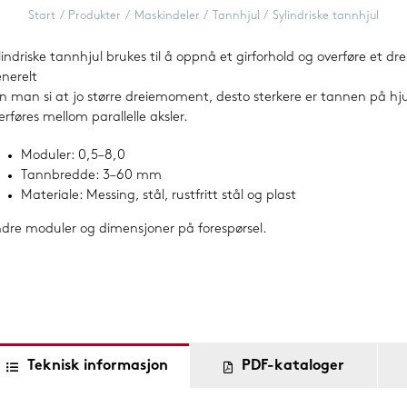
Maskinføtter
Start
Produkter
Maskindeler
Tannhjul
Sylindriske tannhjul
Tannremsdrifter
lindriske tannhjul brukes til å oppnå et girforhold og overføre et d
nerelt
n man si at jo større dreiemoment, desto sterkere er tannen på hj
Splineaksler og muffer
erføres mellom parallelle aksler.
Trapesgjengede skruer og muttere
Moduler: 0,5–8,0
Tannbredde: 3–60 mm
Materiale: Messing, stål, rustfritt stål og plast
dre moduler og dimensjoner på forespørsel.
Teknisk informasjon
PDF-kataloger