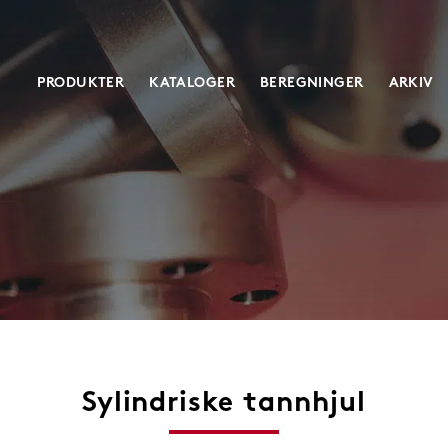
PRODUKTER
KATALOGER
BEREGNINGER
ARKIV
Maskindeler
Skruejekker
Akselkoblinger
Klassisk
Vibrasjonsdempere
Heavy duty
Industristøtdempere
Servodrevede
Tannhjul
Spesial
Tannstenger
Sylindriske tannhjul
Måletannstenger & hjul