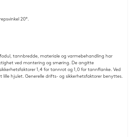
epsvinkel 20°.
r. Modul, tannbredde, materiale og varmebehandling har
yaktighet ved montering og smøring. De angitte
kerhetsfaktorer 1,4 for tannrot og 1,0 for tannflanke. Ved
ille hjulet. Generelle drifts- og sikkerhetsfaktorer benyttes.