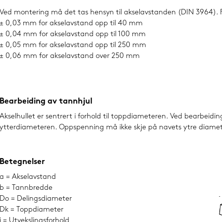
Ved montering må det tas hensyn til akselavstanden (DIN 3964). Fø
± 0,03 mm for akselavstand opp til 40 mm
± 0,04 mm for akselavstand opp til 100 mm
± 0,05 mm for akselavstand opp til 250 mm
± 0,06 mm for akselavstand over 250 mm
Bearbeiding av tannhjul
Akselhullet er sentrert i forhold til toppdiameteren. Ved bearbei
ytterdiameteren. Oppspenning må ikke skje på navets ytre diameter,
Betegnelser
a = Akselavstand
b = Tannbredde
Do = Delingsdiameter
Dk = Toppdiameter
i = Utvekslingsforhold