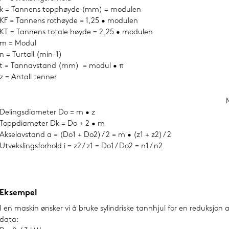
k = Tannens topphøyde (mm) = modulen
KF = Tannens rothøyde = 1,25 • modulen
KT = Tannens totale høyde = 2,25 • modulen
m = Modul
n = Turtall (min-1)
t = Tannavstand (mm) = modul • π
z = Antall tenner
Delingsdiameter Do = m • z
Toppdiameter Dk = Do + 2 • m
Akselavstand a = (Do1 + Do2) / 2 = m • (z1 + z2) / 2
Utvekslingsforhold i = z2 / z1 = Do1 / Do2 = n1 / n2
Eksempel
I en maskin ønsker vi å bruke sylindriske tannhjul for en reduksjon
data: