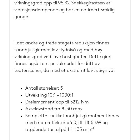
virkningsgrad opp til 95 %. Snekkegirsatsen er
vibrasjonsdempende og har en optimert smidig
gange.
I det andre og trede stegets reduksjon finnes
tannhjulsgir med lavt lydnivå og med høy
virkningsgrad ved lave hastigheter. Dette giret
finnes også i en spesialmodell for drift av
teaterscener, da med et ekstremt lavt støynivå.
Antall størrelser: 5
Utveksling 10:1 – 1000:1
Dreiemoment opp til 5212 Nm
Akselavstand fra 8–30 mm
Komplette snekketannhjulsgirmotorer finnes
med motoreffekter på 0,18–18,5 kW og
-1
utgående turtal på 1,1–135 min