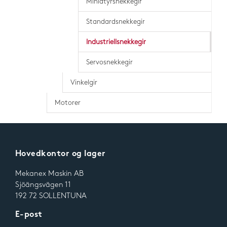
Miniatyrsnekkegir
Standardsnekkegir
Industriellsnekkegir
Servosnekkegir
Vinkelgir
Motorer
Hovedkontor og lager
Mekanex Maskin AB
Sjöängsvägen 11
192 72 SOLLENTUNA
E-post