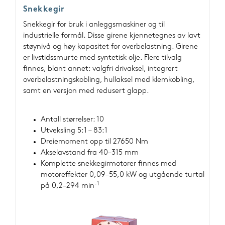
Snekkegir
Snekkegir for bruk i anleggsmaskiner og til
industrielle formål. Disse girene kjennetegnes av lavt
støynivå og høy kapasitet for overbelastning. Girene
er livstidssmurte med syntetisk olje. Flere tilvalg
finnes, blant annet: valgfri drivaksel, integrert
overbelastningskobling, hullaksel med klemkobling,
samt en versjon med redusert glapp.
Antall størrelser: 10
Utveksling 5:1 – 83:1
Dreiemoment opp til 27650 Nm
Akselavstand fra 40–315 mm
Komplette snekkegirmotorer finnes med
motoreffekter 0,09–55,0 kW og utgående turtal
-1
på 0,2–294 min