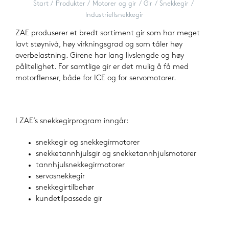
Start
Produkter
Motorer og gir
Gir
Snekkegir
Industriellsnekkegir
ZAE produserer et bredt sortiment gir som har meget
lavt støynivå, høy virkningsgrad og som tåler høy
overbelastning. Girene har lang livslengde og høy
pålitelighet. For samtlige gir er det mulig å få med
motorflenser, både for ICE og for servomotorer.
I ZAE’s snekkegirprogram inngår:
snekkegir og snekkegirmotorer
snekketannhjulsgir og snekketannhjulsmotorer
tannhjulsnekkegirmotorer
servosnekkegir
snekkegirtilbehør
kundetilpassede gir